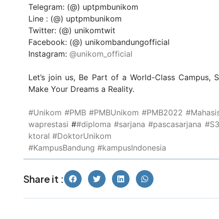
Telegram: (@) uptpmbunikom
Line : (@) uptpmbunikom
Twitter: (@) unikomtwit
Facebook: (@) unikombandungofficial
Instagram:
@unikom_official
Let’s join us, Be Part of a World-Class Campus, 
Make Your Dreams a Reality.
#Unikom
#PMB
#PMBUnikom
#PMB2022
#Mahasi
waprestasi
#
#diploma
#sarjana
#pascasarjana
#S
ktoral
#DoktorUnikom
#KampusBandung
#kampusIndonesia
Share it :