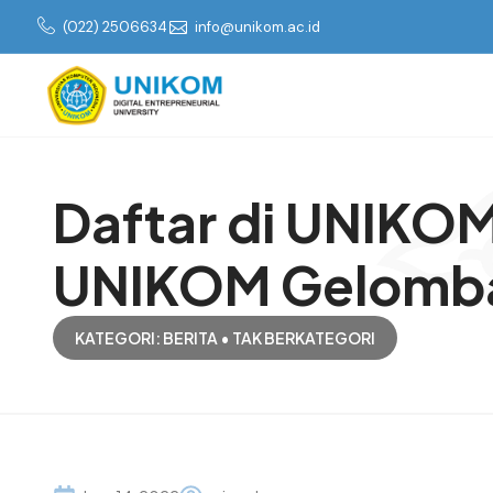
(022) 2506634
info@unikom.ac.id
Daftar di UNIKOM
UNIKOM Gelomban
KATEGORI:
BERITA
•
TAK BERKATEGORI