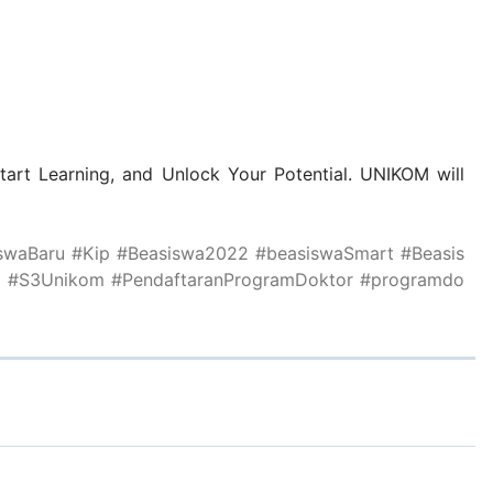
Start Learning, and Unlock Your Potential. UNIKOM will
swaBaru
#Kip
#Beasiswa2022
#beasiswaSmart
#Beasis
3
#S3Unikom
#PendaftaranProgramDoktor
#programdo