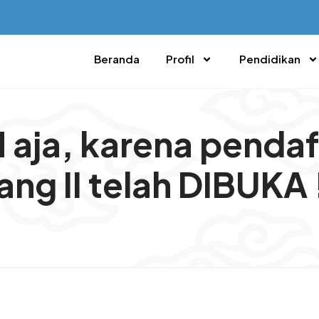
Beranda
Profil
Pendidikan
 aja, karena penda
g II telah DIBUKA 