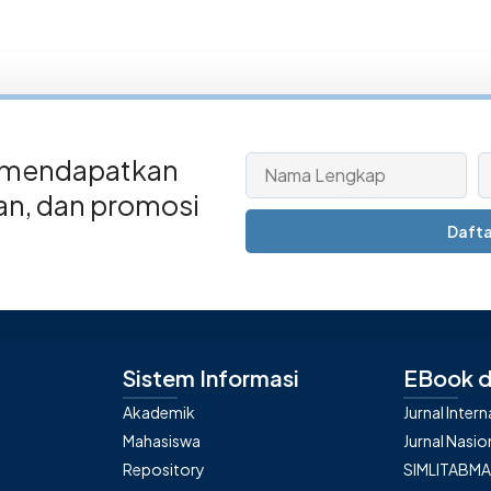
 mendapatkan
san, dan promosi
Dafta
Sistem Informasi
EBook d
Akademik
Jurnal Inter
Mahasiswa
Jurnal Nasio
Repository
SIMLITABM