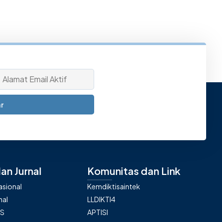
r
an Jurnal
Komunitas dan Link
nasional
Kemdiktisaintek
nal
LLDIKTI4
AS
APTISI