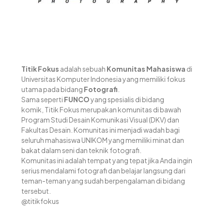
Titik Fokus
adalah sebuah
Komunitas Mahasiswa
di
Universitas Komputer Indonesia yang memiliki fokus
utama pada bidang
Fotografi
.
Sama seperti
FUNCO
yang spesialis di bidang
komik,
Titik Fokus merupakan komunitas di bawah
Program Studi Desain Komunikasi Visual (DKV) dan
Fakultas Desain.
Komunitas ini menjadi wadah bagi
seluruh mahasiswa UNIKOM yang memiliki minat dan
bakat dalam seni dan teknik fotografi.
Komunitas ini adalah tempat yang tepat jika Anda ingin
serius mendalami fotografi dan belajar langsung dari
teman-teman yang sudah berpengalaman di bidang
tersebut.
@titikfokus