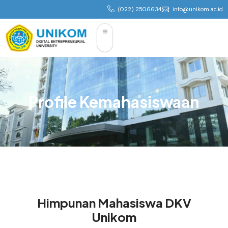
(022) 2506634
info@unikom.ac.id
Profile Kemahasiswaan
Himpunan Mahasiswa DKV
Unikom