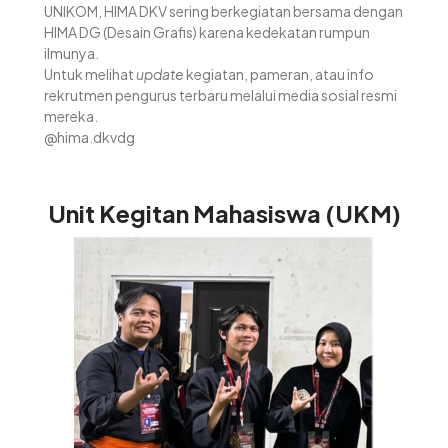
UNIKOM, HIMA DKV sering berkegiatan bersama dengan
HIMA DG (Desain Grafis) karena kedekatan rumpun
ilmunya.
Untuk melihat
update
kegiatan, pameran, atau info
rekrutmen pengurus terbaru melalui media sosial resmi
mereka.
@hima.dkvdg
Unit Kegitan Mahasiswa (UKM)