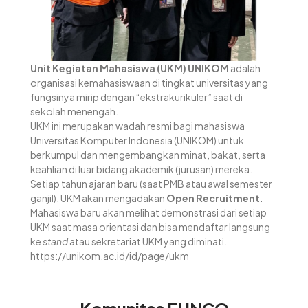
Unit Kegiatan Mahasiswa (UKM) UNIKOM
adalah
organisasi kemahasiswaan di tingkat universitas yang
fungsinya mirip dengan “ekstrakurikuler” saat di
sekolah menengah.
UKM ini merupakan wadah resmi bagi mahasiswa
Universitas Komputer Indonesia (UNIKOM) untuk
berkumpul dan mengembangkan minat, bakat, serta
keahlian di luar bidang akademik (jurusan) mereka.
Setiap tahun ajaran baru (saat PMB atau awal semester
ganjil), UKM akan mengadakan
Open Recruitment
.
Mahasiswa baru akan melihat demonstrasi dari setiap
UKM saat masa orientasi dan bisa mendaftar langsung
ke
stand
atau sekretariat UKM yang diminati.
https://unikom.ac.id/id/page/ukm